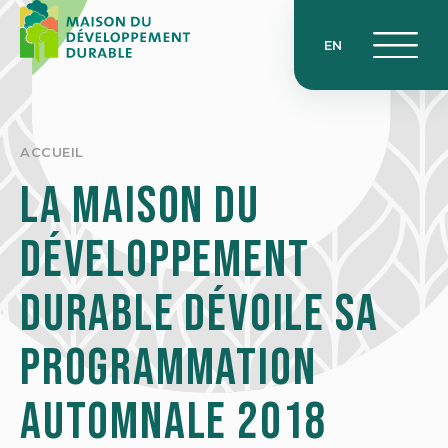
Skip
to
EN
content
ACCUEIL
La Maison du
développement
durable dévoile sa
programmation
automnale 2018