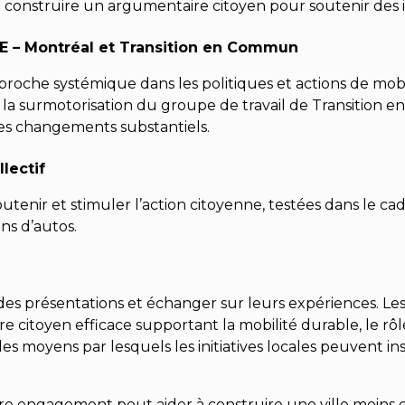
construire un argumentaire citoyen pour soutenir des in
E – Montréal et Transition en Commun
proche systémique dans les politiques et actions de mobil
 la surmotorisation du groupe de travail de Transition 
es changements substantiels.
lectif
enir et stimuler l’action citoyenne, testées dans le cadr
ns d’autos.
des présentations et échanger sur leurs expériences. Les
citoyen efficace supportant la mobilité durable, le rôle 
les moyens par lesquels les initiatives locales peuvent i
e engagement peut aider à construire une ville moins 