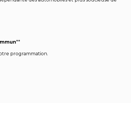
 commun
**
notre programmation.