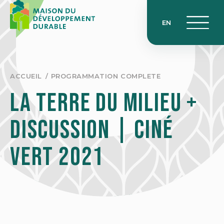
Skip
to
EN
content
ACCUEIL
PROGRAMMATION COMPLETE
La terre du milieu +
discussion | Ciné
Vert 2021