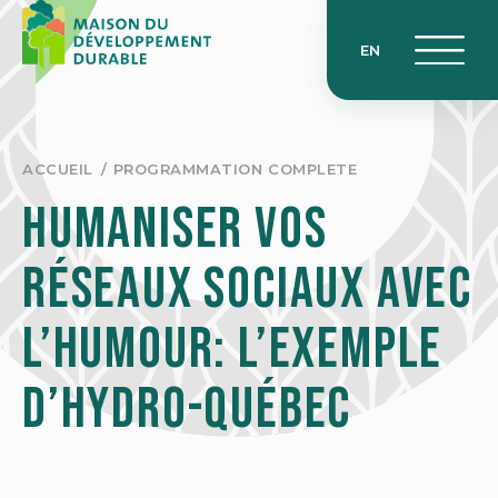
Skip
to
EN
content
ACCUEIL
PROGRAMMATION COMPLETE
Humaniser vos
réseaux sociaux avec
l’humour: l’exemple
d’Hydro-Québec