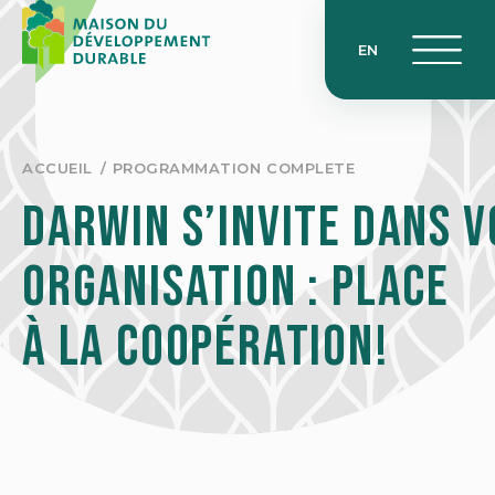
Skip
to
EN
content
ACCUEIL
PROGRAMMATION COMPLETE
Darwin s’invite dans 
organisation : place
à la coopération!