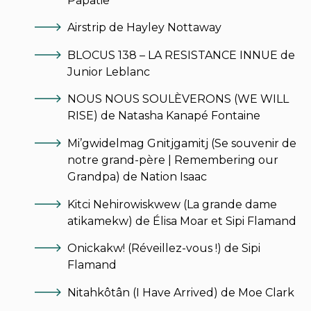
Papatie
Airstrip de Hayley Nottaway
BLOCUS 138 – LA RESISTANCE INNUE de
Junior Leblanc
NOUS NOUS SOULÈVERONS (WE WILL
RISE) de Natasha Kanapé Fontaine
Mi’gwidelmag Gnitjgamitj (Se souvenir de
notre grand-père | Remembering our
Grandpa) de Nation Isaac
Kitci Nehirowiskwew (La grande dame
atikamekw) de Élisa Moar et Sipi Flamand
Onickakw! (Réveillez-vous !) de Sipi
Flamand
Nitahkôtân (I Have Arrived) de Moe Clark